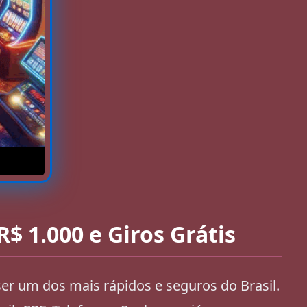
 1.000 e Giros Grátis
er um dos mais rápidos e seguros do Brasil.