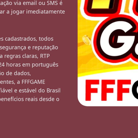
cação via email ou SMS é
çar a jogar imediatamente
s cadastrados, todos
 segurança e reputação
a regras claras, RTP
 24 horas em português
ão de dados,
dentes, a FFFGAME
ável e estável do Brasil
enefícios reais desde o