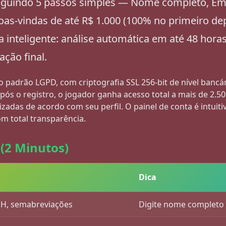
eguindo 5 passos simples — Nome completo, Emai
-vindas de até R$ 1.000 (100% no primeiro depós
a inteligente: análise automática em até 48 hora
ção final.
o padrão LGPD, com criptografia SSL 256-bit de nível ban
pós o registro, o jogador ganha acesso total a mais de 2.5
das de acordo com seu perfil. O painel de conta é intuiti
om total transparência.
(2 Minutos)
Dica
NH, semabreviações
Digite nome completo