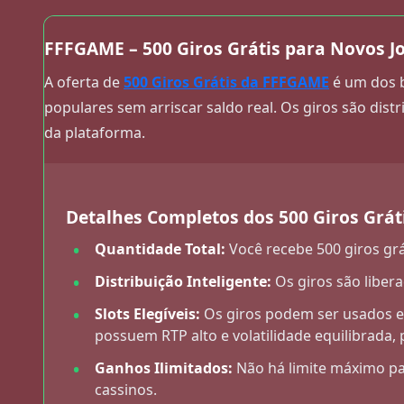
FFFGAME – 500 Giros Grátis para Novos J
A oferta de
500 Giros Grátis da FFFGAME
é um dos b
populares sem arriscar saldo real. Os giros são dist
da plataforma.
Detalhes Completos dos 500 Giros Grát
Quantidade Total:
Você recebe 500 giros grát
Distribuição Inteligente:
Os giros são liber
Slots Elegíveis:
Os giros podem ser usados e
possuem RTP alto e volatilidade equilibrada, 
Ganhos Ilimitados:
Não há limite máximo pa
cassinos.