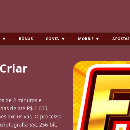
BÔNUS
CONTA
MOBILE
APOSTAS
Criar
 de 2 minutos e
as de até R$ 1.000,
es exclusivas. O processo
criptografia SSL 256-bit,