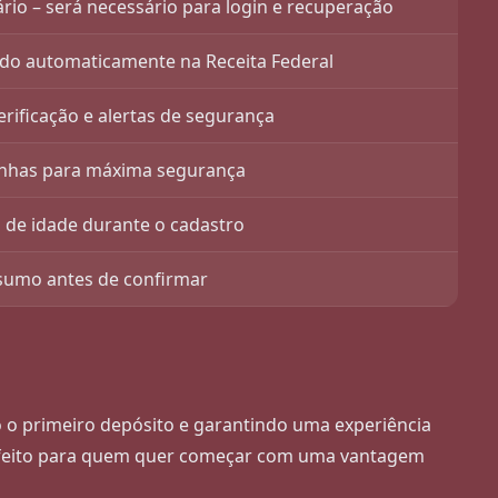
rio – será necessário para login e recuperação
dado automaticamente na Receita Federal
rificação e alertas de segurança
enhas para máxima segurança
 de idade durante o cadastro
sumo antes de confirmar
o primeiro depósito e garantindo uma experiência
 perfeito para quem quer começar com uma vantagem