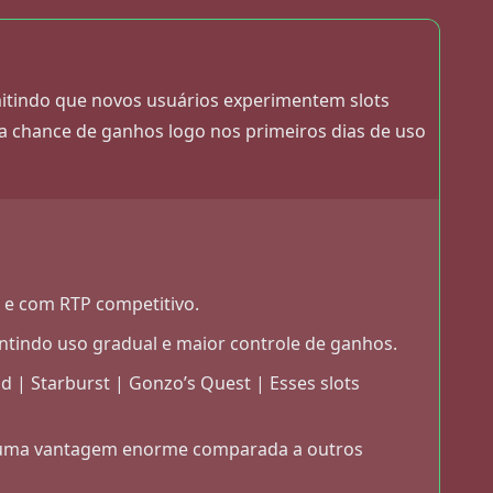
mitindo que novos usuários experimentem slots
lta chance de ganhos logo nos primeiros dias de uso
os e com RTP competitivo.
antindo uso gradual e maior controle de ganhos.
| Starburst | Gonzo’s Quest | Esses slots
 — uma vantagem enorme comparada a outros