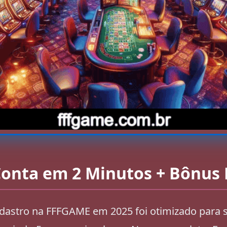
onta em 2 Minutos + Bônus R$
dastro na FFFGAME em 2025 foi otimizado para s