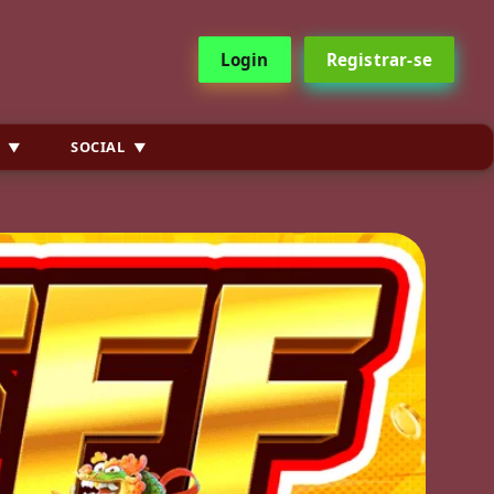
Login
Registrar-se
SOCIAL